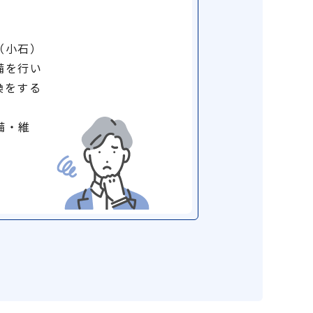
（小石）
備を行い
換をする
備・維