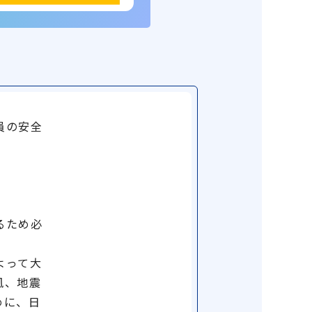
員の安全
るため必
よって大
風、地震
めに、日