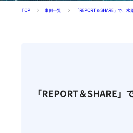
TOP
事例一覧
「REPORT＆SHARE」で
「REPORT＆SHAR