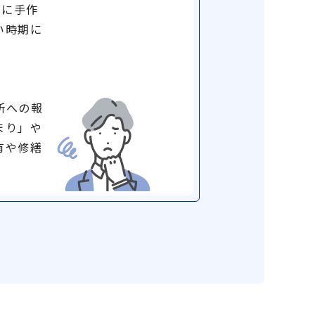
等に手作
い時期に
所への報
まり」や
有や修繕