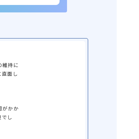
の維持に
に直面し
間がかか
担でし