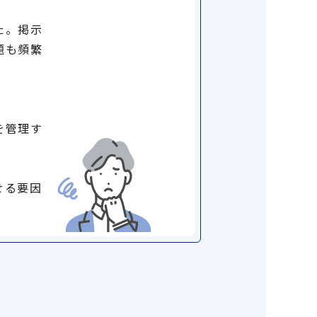
た。掲示
題も頻繁
を管理す
せる要因